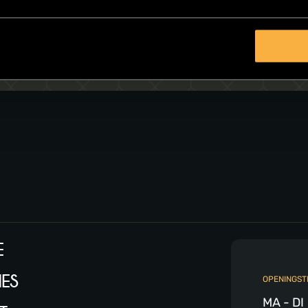
E
ES
OPENINGST
MA - DI