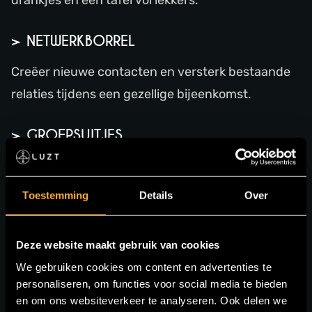
> NETWERKBORREL
Creëer nieuwe contacten en versterk bestaande
relaties tijdens een gezellige bijeenkomst.
> GROEPSUITJES
Ook voor grotere gezelschappen bieden wij volop
mogelijkheden.
Toestemming
Details
Over
WAAROM ONZE LOCATIE UNIEK IS
Deze website maakt gebruik van cookies
> MIDDEN OP DE MARKT
We gebruiken cookies om content en advertenties te
personaliseren, om functies voor social media te bieden
Je zit letterlijk in het bruisende hart van
en om ons websiteverkeer te analyseren. Ook delen we