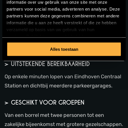
Eindhoven.
informatie over uw gebruik van onze site met onze
partners voor social media, adverteren en analyse. Deze
partners kunnen deze gegevens combineren met andere
> RESTAURANT, WIJNBAR EN COCKTAILBAR
informatie die u aan ze heeft verstrekt of die ze hebben
IN ÉÉN
verzameld op basis van uw gebruik van hun
services. Bekijk
hier
ons cookiebeleid voor meer
Bij Gastrobar Luzt loopt een borrel moeiteloos
informatie.
over in een lunch of diner.
Alles toestaan
> UITSTEKENDE BEREIKBAARHEID
Op enkele minuten lopen van Eindhoven Centraal
Station en dichtbij meerdere parkeergarages.
> GESCHIKT VOOR GROEPEN
Van een borrel met twee personen tot een
zakelijke bijeenkomst met grotere gezelschappen.