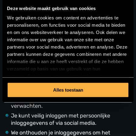
Safari (macOS)
Deze website maakt gebruik van cookies
We gebruiken cookies om content en advertenties te
Standaard cookie-pakket
personaliseren, om functies voor social media te bieden
en om ons websiteverkeer te analyseren. Ook delen we
informatie over uw gebruik van onze site met onze
Kies je voor het Standaard cookie-pakket dan
partners voor social media, adverteren en analyse. Deze
zullen de simpele functies van de
partners kunnen deze gegevens combineren met andere
informatie die u aan ze heeft verstrekt of die ze hebben
website/webshop goed werken:
verzameld op basis van uw gebruik van hun
services. Bekijk
hier
ons cookiebeleid voor meer
We laten je willekeurige advertenties zien die
informatie.
niet persoonlijk op jou zijn afgestemd.
Alles toestaan
De website/webshop werkt zoals je kunt
verwachten.
Je kunt veilig inloggen met persoonlijke
inloggegevens of via social media.
We onthouden je inloggegevens om het