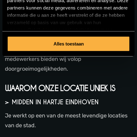
partners voor social media, adverteren en analyse. Deze
Ben je toe aan een nieuwe uitdaging binnen een
partners kunnen deze gegevens combineren met andere
informatie die u aan ze heeft verstrekt of die ze hebben
dynamische horecazaak?
verzameld op basis van uw gebruik van hun
services. Bekijk
hier
ons cookiebeleid voor meer
> HORECA PROFESSIONALS
informatie.
Alles toestaan
Voor koks, leidinggevenden en ervaren
medewerkers bieden wij volop
doorgroeimogelijkheden.
WAAROM ONZE LOCATIE UNIEK IS
> MIDDEN IN HARTJE EINDHOVEN
Je werkt op een van de meest levendige locaties
van de stad.