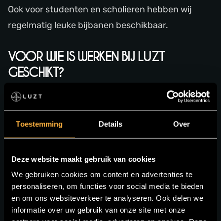
Ook voor studenten en scholieren hebben wij
regelmatig leuke bijbanen beschikbaar.
VOOR WIE IS WERKEN BIJ LUZT
GESCHIKT?
> STUDENTEN
Een flexibele horeca bijbaan naast je studie.
Toestemming
Details
Over
> STARTERS
Deze website maakt gebruik van cookies
Wil je ervaring opdoen in de horeca? Dan leren wij
We gebruiken cookies om content en advertenties te
je graag de kneepjes van het vak.
personaliseren, om functies voor social media te bieden
en om ons websiteverkeer te analyseren. Ook delen we
informatie over uw gebruik van onze site met onze
> ERVAREN HORECAMEDEWERKERS