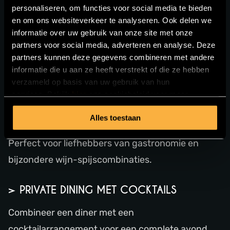
exclusieve setting.
personaliseren, om functies voor social media te bieden
en om ons websiteverkeer te analyseren. Ook delen we
> SHARED DINING PRIVATE DINING
informatie over uw gebruik van onze site met onze
partners voor social media, adverteren en analyse. Deze
Onze populairste optie waarbij verschillende
partners kunnen deze gegevens combineren met andere
informatie die u aan ze heeft verstrekt of die ze hebben
gerechten worden geserveerd om samen te
verzameld op basis van uw gebruik van hun
delen.
services. Bekijk
hier
ons cookiebeleid voor meer
informatie.
Alles toestaan
> PRIVATE DINING MET WIJNARRANGEMENT
Perfect voor liefhebbers van gastronomie en
bijzondere wijn-spijscombinaties.
> PRIVATE DINING MET COCKTAILS
Combineer een diner met een
cocktailarrangement voor een complete avond