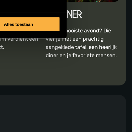
UM
21 DINER
Alles toestaan
endschap of werk?
Je allermooiste avond? Die
eum verdient een
vier je met een prachtig
zt.
aangeklede tafel, een heerlijk
diner en je favoriete mensen.