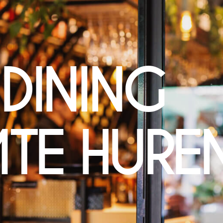
 DINING
TE HURE