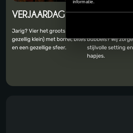
informatie.
VERJAARDAG
BABYSHOW
Jarig? Vier het groots (of juist
Tijd voor roze of b
gezellig klein) met borrel, bites
bubbels? Wij zorg
en een gezellige sfeer.
stijlvolle setting en
hapjes.