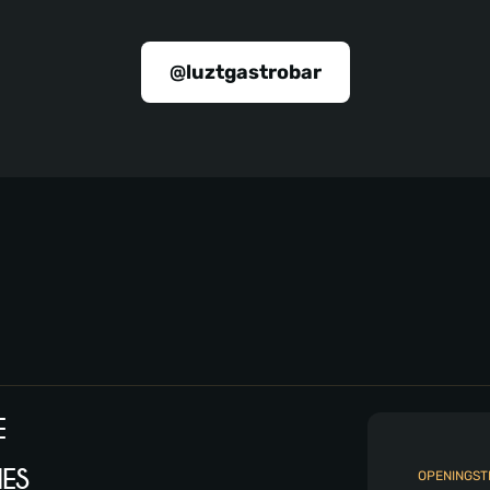
@luztgastrobar
E
ES
OPENINGST