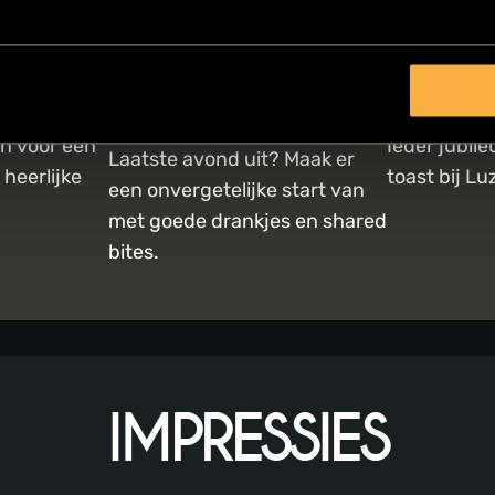
ER
VRIJGEZELLEN-
JUBILE
FEEST
lauwe
Liefde, vri
en voor een
Ieder jubil
Laatste avond uit? Maak er
 heerlijke
toast bij Lu
een onvergetelijke start van
met goede drankjes en shared
bites.
IMPRESSIES