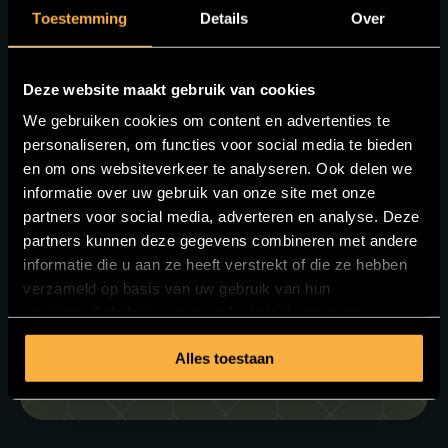
Toestemming
Details
Over
Deze website maakt gebruik van cookies
We gebruiken cookies om content en advertenties te
RESERVEER NU JOUW TAFEL!
personaliseren, om functies voor social media te bieden
en om ons websiteverkeer te analyseren. Ook delen we
informatie over uw gebruik van onze site met onze
partners voor social media, adverteren en analyse. Deze
Reserveren
partners kunnen deze gegevens combineren met andere
informatie die u aan ze heeft verstrekt of die ze hebben
verzameld op basis van uw gebruik van hun
services. Bekijk
hier
ons cookiebeleid voor meer
+31 (0)40 845 49 63
informatie.
Alles toestaan