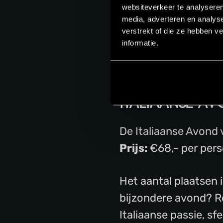
– Een volledig verzor
websiteverkeer te analyseren
– Een tafel vol Ital
media, adverteren en analys
verstrekt of die ze hebben v
– Live entertainment
informatie.
– Een sfeervolle av
– De gezellige shari
ITALIAANSE A
De Italiaanse Avond 
Prijs:
€68,- per pers
Het aantal plaatsen i
bijzondere avond? R
Italiaanse passie, sf