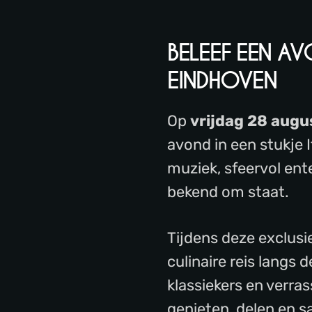
BELEEF EEN AV
EINDHOVEN
Op
vrijdag 28 aug
avond in een stukje I
muziek, sfeervol ent
bekend om staat.
Tijdens deze exclus
culinaire reis langs 
klassiekers en verras
genieten, delen en sa