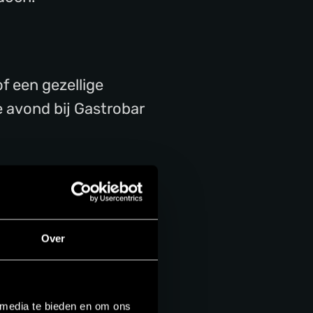
f een gezellige
se avond bij Gastrobar
met liefde voor smaak
vond compleet maakt,
l veel lekker eten.
Over
 media te bieden en om ons