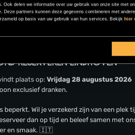
gd Italiaans diner
. Ook delen we informatie over uw gebruik van onze site met on
iaanse gerechten om samen van te genieten
e. Deze partners kunnen deze gegevens combineren met andere i
erzameld op basis van uw gebruik van hun services. Bekijk
hier
 en Italiaanse muziek
ond midden in het centrum van Eindhoven
ng dining beleving van Gastrobar Luzt
VOND RESERVEREN EINDHOVEN
vindt plaats op:
Vrijdag 28 augustus 2026
oon exclusief dranken.
s beperkt. Wil je verzekerd zijn van een plek t
eserveer dan op tijd en beleef samen met on
eer en smaak. 🇮🇹