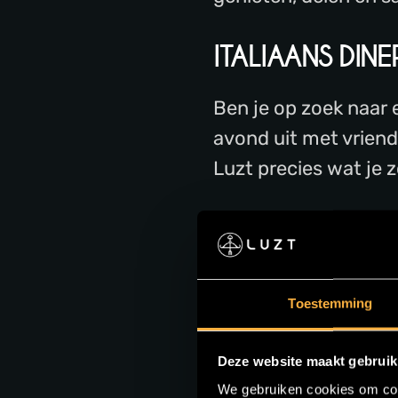
ITALIAANS DINE
Ben je op zoek naar 
avond uit met vriende
Luzt precies wat je z
Verwacht een tafel v
en kwaliteit. Terwij
geniet jij van een un
Toestemming
WAT KUN JE V
Deze website maakt gebruik
We gebruiken cookies om cont