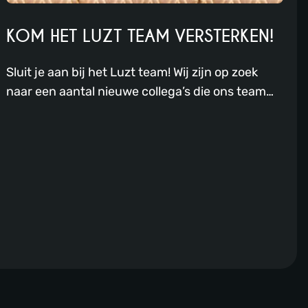
KOM HET LUZT TEAM VERSTERKEN!
Sluit je aan bij het Luzt team! Wij zijn op zoek
naar een aantal nieuwe collega’s die ons team
kunnen komen versterken. Met een focus op
uitstekende service, creatieve cocktails en
heerlijke gerechten, bieden wij een dynamische
werkomgeving waarin jij jouw passie voor de
horeca kunt uitleven. Als jij gepassioneerd bent
over gastvrijheid en een carrière wilt opbouwen
in een bloeiend restaurant, dan hebben wij
misschien wel een passende vacature voor jou.