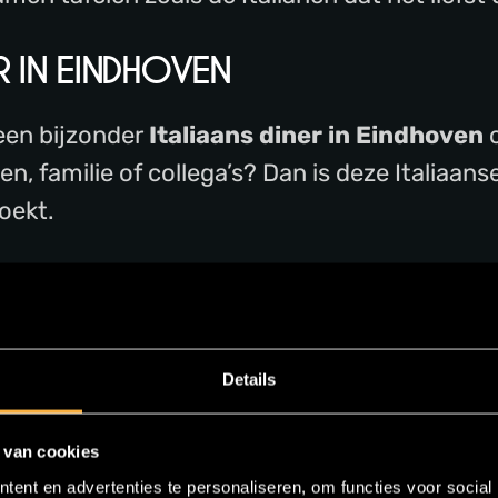
R IN EINDHOVEN
een bijzonder
Italiaans diner in Eindhoven
o
n, familie of collega’s? Dan is deze Italiaan
oekt.
ol authentieke Italiaanse gerechten, bereid 
l de muziek speelt en het entertainment de a
ieke avond vol sfeer, beleving en natuurlijk hee
Details
ERWACHTEN?
 van cookies
ent en advertenties te personaliseren, om functies voor social