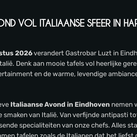
OND VOL ITALIAANSE SFEER IN HA
ustus 2026
verandert Gastrobar Luzt in Eind
talië. Denk aan mooie tafels vol heerlijke ger
ertainment en de warme, levendige ambiance 
ieve
Italiaanse Avond in Eindhoven
nemen wi
de smaken van Italië. Van verfijnde antipasti t
sende specialiteiten van onze chefs. Alles sta
men tafelen zoals de Italianen dat het liefst