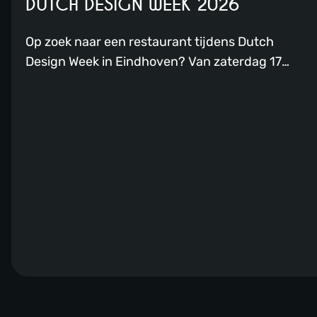
DUTCH DESIGN WEEK 2026
Op zoek naar een restaurant tijdens Dutch
Design Week in Eindhoven? Van zaterdag 17
oktober tot en met zondag 25 oktober
2026 staat Eindhoven volledig in het teken van
de Dutch Design Week. Negen dagen lang
verandert de stad in een inspirerende
ontmoetingsplek voor ontwerpers, creatieven,
ondernemers, innovators en bezoekers uit
binnen- en buitenland. Tijdens Dutch Design […]