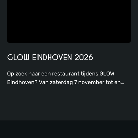
GLOW EINDHOVEN 2026
Op zoek naar een restaurant tijdens GLOW
Eindhoven? Van zaterdag 7 november tot en
met zaterdag 14 november 2026 staat
Eindhoven weer volledig in het teken van GLOW
Eindhoven. Tijdens dit jaarlijkse
lichtkunstfestival verandert de stad in een
indrukwekkend decor van licht, kleur,
technologie en creativiteit. Duizenden