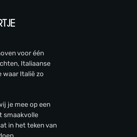
RTJE
hoven voor één
echten, Italiaanse
waar Italië zo
j je mee op een
ot smaakvolle
at in het teken van
 doen.